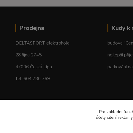
Prodejna
Kudy k
DELTASPORT elektrokola
budova "Centr
28.října 2745
nejlepší příj
47006 Česká Lípa
parkování na
tel. 604 780 769
Pro základní funk
účely cílení reklam