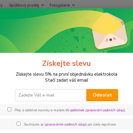
ty
Splátkový prodej
Fotogalerie
Hledat
+420
plátkový prodej
Formulář - výše příjmů
Získejte slevu
lář - Potvrzení o výši příjmů
Získejte slevu 5% na první objednávku elektrokola
- Potvrzení o výši příjmů můžete stahovat
ZDE
.
Stačí zadat váš email
Odeslat
Přeji si odebírat novinky e-mailem dle
podmínek zpracování osobních údajů
.
Souhlasím se
zpracováním osobních údajů
pro účely registrace.