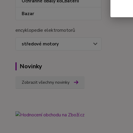
Ochranné obaly kol,baterií
Bazar
encyklopedie elektromotorů
středové motory
Novinky
Zobrazit všechny novinky