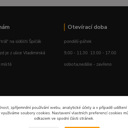
 nám
Otevírací doba
ál" na sídlišti Špičák
pondělí-pátek
ezd je z ulice Vladimirská
9.00 - 11.30 13.00 - 17.00
 místě
sobota,neděle - zavřeno
čnost, zpříjemnění používání webu, analytické účely a v případě udělení
y využíváme soubory cookies. Nastavení vlastních preferencí cookies mů
odkazem ve spodní části stránek.