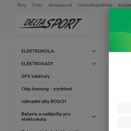
Blog
O nás
Jak nakupovat
Obchodní podmínky
Kontak
Úvod
S
ELEKTROKOLA
Formu
ELEKTROSADY
Formulář 
GPS lokátory
Chip tunning - zrychlení
náhradní díly BOSCH
Baterie a nabíječky pro
elektrokola