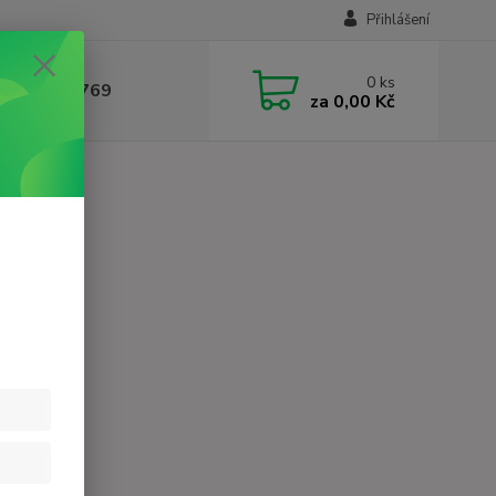
Přihlášení
0
ks
 604 780 769
za
0,00 Kč