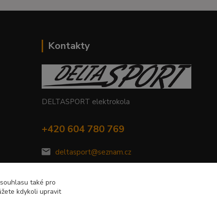
Kontakty
DELTASPORT elektrokola
+420 604 780 769
deltasport@seznam.cz
 souhlasu také pro
žete kdykoli upravit