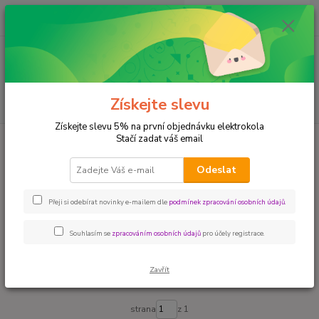
0
ks
+420 604 780 769
za
0,00 Kč
Menu
Získejte slevu
Hledat
Získejte slevu 5% na první objednávku elektrokola
Stačí zadat váš email
Úvod
Baterie a nabíječky pro elektrokola
nabíječky
nabíječky
Odeslat
Přeji si odebírat novinky e-mailem dle
podmínek zpracování osobních údajů
.
Upřesnit parametry
Souhlasím se
zpracováním osobních údajů
pro účely registrace.
Nejnovější
Nejlevnější
Nejdražší
Zavřít
Zobrazuji 1-4 z 4
strana
z 1