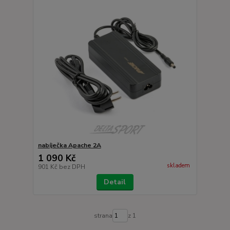
nabíječka Apache 2A
1 090 Kč
skladem
901 Kč
bez DPH
Detail
strana
z 1