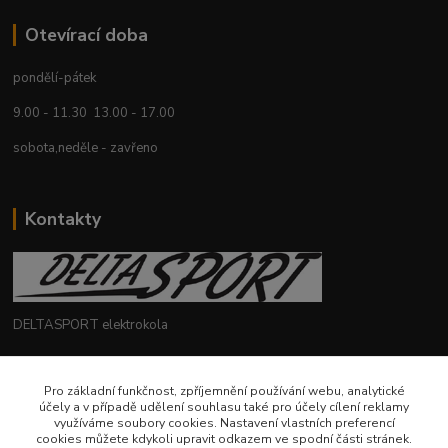
Otevírací doba
pondělí-pátek
9.00 - 11.30 13.00 - 17.00
sobota,neděle - zavřeno
Kontakty
DELTASPORT elektrokola
+420 604 780 769
Pro základní funkčnost, zpříjemnění používání webu, analytické
účely a v případě udělení souhlasu také pro účely cílení reklamy
deltasport@seznam.cz
využíváme soubory cookies. Nastavení vlastních preferencí
cookies můžete kdykoli upravit odkazem ve spodní části stránek.