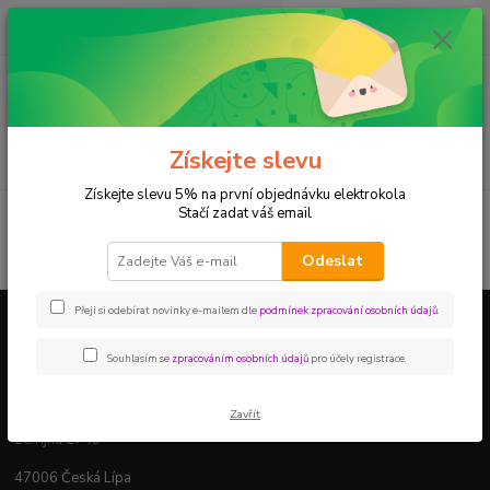
0
ks
+420 604 780 769
za
0,00 Kč
Menu
Získejte slevu
Hledat
Získejte slevu 5% na první objednávku elektrokola
Stačí zadat váš email
Úvod
Splátkový prodej
Odeslat
Přeji si odebírat novinky e-mailem dle
podmínek zpracování osobních údajů
.
Prodejna
Souhlasím se
zpracováním osobních údajů
pro účely registrace.
DELTASPORT elektrokola
Zavřít
28.října 2745
47006 Česká Lípa