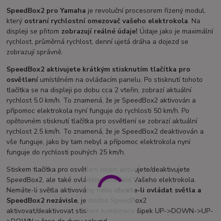
SpeedBox2 pro Yamaha
je revoluční procesorem řízený modul,
který
ostraní rychlostní omezovač vašeho elektrokola
. Na
displeji se přitom
zobrazují reálné údaje!
Údaje jako je maximální
rychlost, průměrná rychlost, denní ujetá dráha a dojezd se
zobrazují správně.
SpeedBox2 aktivujete krátkým stisknutím tlačítka pro
osvětlení
umístěném na ovládacím panelu. Po stisknutí tohoto
tlačítka se na displeji po dobu cca 2 vteřin, zobrazí aktuální
rychlost 5.0 km/h. To znamená, že je SpeedBox2 aktivován a
přípomoc elektrokola nyní funguje do rychlosti 50 km/h. Po
opětovném stisknutí tlačítka pro osvětlení se zobrazí aktuální
rychlost 2.5 km/h. To znamená, že je SpeedBox2 deaktivován a
vše funguje, jako by tam nebyl a přípomoc elektrokola nyní
funguje do rychlosti pouhých 25 km/h.
Stiskem tlačítka pro osvětlení nejen aktivujete/deaktivujete
SpeedBox2, ale také ovládáte osvětlení Vašeho elektrokola.
Nemáte-li světla aktivovány, nebo
chcete-li ovládat světla a
SpeedBox2 nezávisle
, je možno SpeedBox2
aktivovat/deaktivovat stiskem kombinace šipek UP->DOWN->UP-