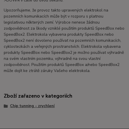
>DOWN v čase do dvou sekund.
Upozorňujeme, že provoz takto upravených elektrokol na
pozemních komunikacích může být v rozporu s platnou
legislativou některých zemí. Výrobce nenese žádnou
zodpovědnost za škody vzniklé použitím produktů SpeedBox nebo
SpeedBox2. Elektrokola vybavena produkty SpeedBox nebo
SpeedBox2 není dovoleno používat na pozemních komunikacích,
cyklostezkách a veřejných prostranstvích. Elektrokola vybavena
produkty SpeedBox nebo SpeedBox2 je možno používat výhradně
na svém vlastním pozemku, výhradně na svou vlastní
zodpovědnost. Použitím produktů SpeedBox a/nebo SpeedBox2
může dojít ke ztrátě záruky Vašeho elektrokola.
Zboží zařazeno v kategoriích
Chip tunning - zrychlení