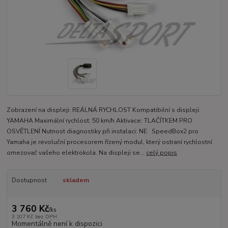
Zobrazení na displeji: REÁLNÁ RYCHLOST Kompatibilní s displeji:
YAMAHA Maximální rychlost: 50 km/h Aktivace: TLAČÍTKEM PRO
OSVĚTLENÍ Nutnost diagnostiky při instalaci: NE SpeedBox2 pro
Yamaha je revoluční procesorem řízený modul, který ostraní rychlostní
omezovač vašeho elektrokola. Na displeji se...
celý popis
Dostupnost
skladem
3 760 Kč
/
ks
3 107 Kč
bez DPH
Momentálně není k dispozici