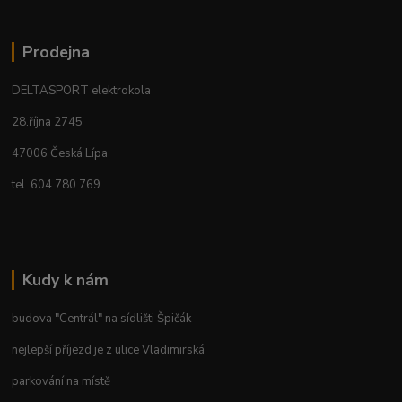
Prodejna
DELTASPORT elektrokola
28.října 2745
47006 Česká Lípa
tel. 604 780 769
Kudy k nám
budova "Centrál" na sídlišti Špičák
nejlepší příjezd je z ulice Vladimirská
parkování na místě