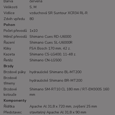
Barva
červená
Velikosti
S, M
Vidlice
vzduchová SR Suntour XCR34 RL-R
Zdvih vpředu
80
Pohon
Počet převodů
1x10
Měnič převodů
Shimano Cues RD-U6000
Řazení
Shimano Cues SL-U6000R
Kliky
FSA Bosch 170 mm, 42 z.
Kazeta
Shimano CS-LG400, 11-48 z.
Řetěz
Shimano CN-LG500
Brzdy
Brzdové páky
hydraulické Shimano BL-MT200
Brzdové
hydraulické Shimano BR-MT200
třmeny
Brzdové
Shimano SM-RT10 CL 180 mm / RT-EM300S 160
kotouče
mm
Komponenty
Řídítka
Apache Al 31,8 x 720 mm, zvýšení 25 mm
Představec
stavitelný Apache Al 31,8 x 90 mm