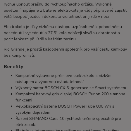
rychle upnout brašnu do rychloupínacího držáku. Výkonné
osvětlení napájené z baterie elektrokola je vždy připravené zajistit
větší bezpečí jezdce i dokonalo viditelnost při jízdě v noci.
Elektrokolo je díky nízkému nástupu uzpůsobené k pohodlnému
nasednutí i vysednutí a 27,5" kola nabízejí skvělou obratnost a
pocit lehkosti při jízdě v každém terénu.
Rio Grande je prostě každodenní společník pro vaší cestu kamkoliv
bez kompromisů.
Benefity
Kompletně vybavené prémiové elektrokolo s nízkým
nástupem a výbornou ovladatelností
Výkonný motor BOSCH CX 5. generace se Smart systémem
Kompaktní barevný grip displej BOSCH Purion 200 s mnoha
funkcemi
Velkokapacitní baterie BOSCH PowerTube 800 Wh s
vysokým dojezdem
Řazení SHIMANO Cues 10 rychlostí určené speciálně pro
elektrokola
Blatníky s integrovaným nosičem se systémem Racktime