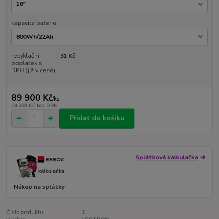
kapacita baterie
recyklační
31 Kč
poplatek s
DPH (již v ceně)
89 900 Kč
/
ks
74 298 Kč
bez DPH
Přidat do košíku
Splátková kalkulačka
Nákup na splátky
Číslo produktu:
1