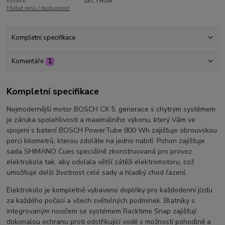
výrobce:
LECTRON
Hlídat cenu / dostupnost
Kompletní specifikace
Komentáře
1
Kompletní specifikace
Nejmodernější motor BOSCH CX 5. generace s chytrým systémem
je záruka spolehlivosti a maximálního výkonu, který Vám ve
spojení s baterií BOSCH PowerTube 800 Wh zajišťuje obrouvskou
porci kilometrů, kterou zdoláte na jedno nabití. Pohon zajišťuje
sada SHIMANO Cues speciálně zkonstruovaná pro provoz
elektrokola tak, aby odolala větší zátěži elektromotoru, což
umožňuje delší životnost celé sady a hladký chod řazení.
Elektrokolo je kompletně vybaveno doplňky pro každodenní jízdu
za každého počasí a všech světelných podmínek. Blatníky s
integrovaným nosičem se systémem Racktime Snap zajišťují
dokonalou ochranu proti odstřikující vodě s možností pohodlně a