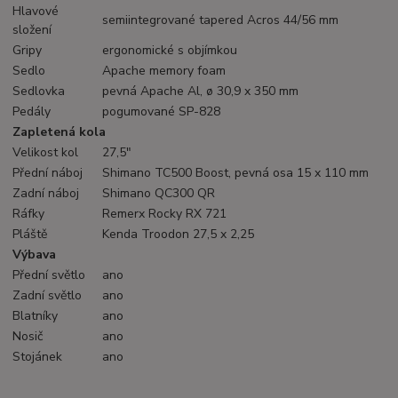
Hlavové
semiintegrované tapered Acros 44/56 mm
složení
Gripy
ergonomické s objímkou
Sedlo
Apache memory foam
Sedlovka
pevná Apache Al, ø 30,9 x 350 mm
Pedály
pogumované SP-828
Zapletená kola
Velikost kol
27,5"
Přední náboj
Shimano TC500 Boost, pevná osa 15 x 110 mm
Zadní náboj
Shimano QC300 QR
Ráfky
Remerx Rocky RX 721
Pláště
Kenda Troodon 27,5 x 2,25
Výbava
Přední světlo
ano
Zadní světlo
ano
Blatníky
ano
Nosič
ano
Stojánek
ano