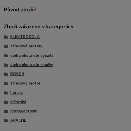
Původ zboží
Zboží zařazeno v kategoriích
ELEKTROKOLA
středové motory
elektrokola dle využití
elektrokola dle značky
BOSCH
středový motor
horská
městská
cross/cestovní
APACHE