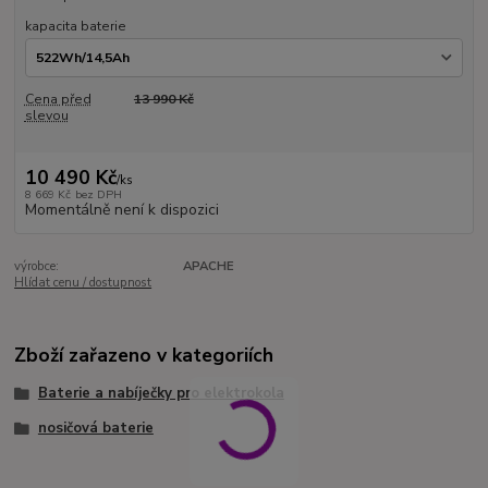
kapacita baterie
Cena před
13 990 Kč
slevou
10 490 Kč
/
ks
8 669 Kč
bez DPH
Momentálně není k dispozici
výrobce:
APACHE
Hlídat cenu / dostupnost
Zboží zařazeno v kategoriích
Baterie a nabíječky pro elektrokola
nosičová baterie