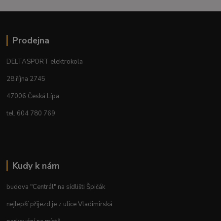
Prodejna
DELTASPORT elektrokola
28.října 2745
47006 Česká Lípa
tel. 604 780 769
Kudy k nám
budova "Centrál" na sídlišti Špičák
nejlepší příjezd je z ulice Vladimirská