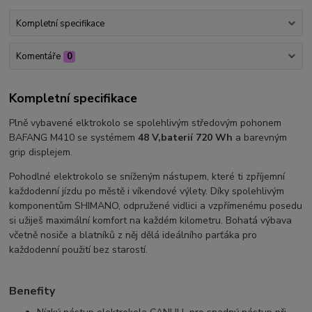
Kompletní specifikace
Komentáře
0
Kompletní specifikace
Plně vybavené elktrokolo se spolehlivým středovým pohonem
BAFANG M410 se systémem
48 V,
baterií 720 Wh
a barevným
grip displejem.
Pohodlné elektrokolo se sníženým nástupem, které ti zpříjemní
každodenní jízdu po městě i víkendové výlety. Díky spolehlivým
komponentům SHIMANO, odpružené vidlici a vzpřímenému posedu
si užiješ maximální komfort na každém kilometru. Bohatá výbava
včetně nosiče a blatníků z něj dělá ideálního parťáka pro
každodenní použití bez starostí.
Benefity