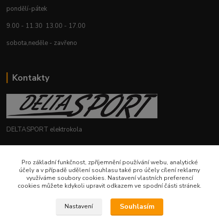
pondělí-pátek
9.00 - 11.30 13.00 - 17.00
sobota,neděle - zavřeno
Kontakty
DELTASPORT elektrokola
+420 604 780 769
Pro základní funkčnost, zpříjemnění používání webu, analytické
účely a v případě udělení souhlasu také pro účely cílení reklamy
deltasport@seznam.cz
využíváme soubory cookies. Nastavení vlastních preferencí
cookies můžete kdykoli upravit odkazem ve spodní části stránek.
Souhlasím
Nastavení