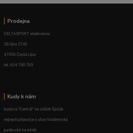
Prodejna
DELTASPORT elektrokola
28.října 2745
47006 Česká Lípa
tel. 604 780 769
Kudy k nám
budova "Centrál" na sídlišti Špičák
nejlepší příjezd je z ulice Vladimirská
parkování na místě