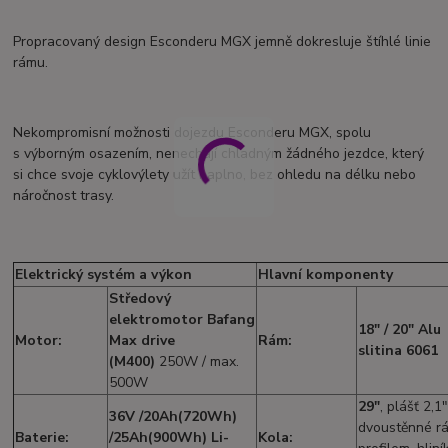
Propracovaný design Esconderu MGX jemně dokresluje štíhlé linie
rámu.
Nekompromisní možnosti dojezdu Esconderu MGX, spolu
s výborným osazením, nenechají chladným žádného jezdce, který
si chce svoje cyklovýlety užít naplno, bez ohledu na délku nebo
náročnost trasy.
Elektrický systém a výkon
Hlavní komponenty
Středový
elektromotor
Bafang
18" / 20" Alu
Motor:
Max drive
Rám:
slitina 6061
(M400)
250W / max.
500W
29"
, plášť 2,1"
36V /20Ah(720Wh)
dvoustěnné rá
Baterie:
/25Ah(900Wh) Li-
Kola: