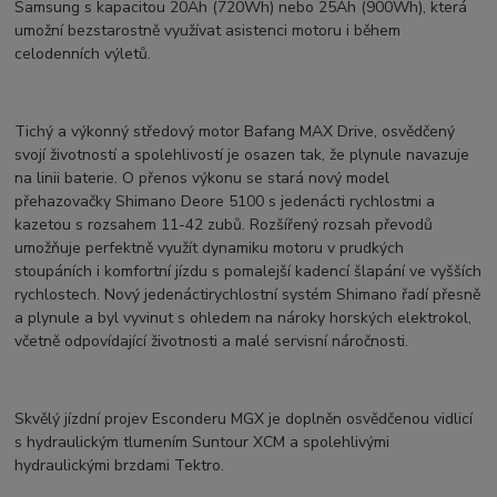
Samsung s kapacitou 20Ah (720Wh) nebo 25Ah (900Wh), která
umožní bezstarostně využívat asistenci motoru i během
celodenních výletů.
Tichý a výkonný středový motor Bafang MAX Drive, osvědčený
svojí životností a spolehlivostí je osazen tak, že plynule navazuje
na linii baterie. O přenos výkonu se stará nový model
přehazovačky Shimano Deore 5100 s jedenácti rychlostmi a
kazetou s rozsahem 11-42 zubů. Rozšířený rozsah převodů
umožňuje perfektně využít dynamiku motoru v prudkých
stoupáních i komfortní jízdu s pomalejší kadencí šlapání ve vyšších
rychlostech. Nový jedenáctirychlostní systém Shimano řadí přesně
a plynule a byl vyvinut s ohledem na nároky horských elektrokol,
včetně odpovídající životnosti a malé servisní náročnosti.
Skvělý jízdní projev Esconderu MGX je doplněn osvědčenou vidlicí
s hydraulickým tlumením Suntour XCM a spolehlivými
hydraulickými brzdami Tektro.