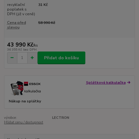
recyklační
31 Kč
poplatek s
DPH (již v ceně)
Cena před
58 990 Kč
slevou
43 990 Kč
/
ks
36 355 Kč
bez DPH
Přidat do košíku
Splátková kalkulačka
Nákup na splátky
výrobce:
LECTRON
Hlídat cenu / dostupnost