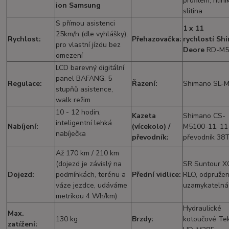
profilem, hlin
ion Samsung
slitina
S přímou asistenci
1 x 11
25km/h (dle vyhlášky),
Rychlost:
Přehazovačka:
rychlostí
Sh
pro vlastní jízdu bez
Deore
RD-M5
omezení
LCD barevný digitální
panel BAFANG, 5
Regulace:
Řazení:
Shimano SL-
stupňů asistence,
walk režim
10 - 12 hodin,
Kazeta
Shimano CS-
inteligentní lehká
Nabíjení:
(vícekolo) /
M5100-11, 11
nabíječka
převodník:
převodník 38
Až 170 km / 210 km
(dojezd je závislý na
SR Suntour X
Dojezd:
podmínkách, terénu a
Přední vidlice:
RLO, odpruže
váze jezdce, udáváme
uzamykatelná
metrikou 4 Wh/km)
Hydraulické
Max.
130 kg
Brzdy:
kotoučové Te
zatížení: