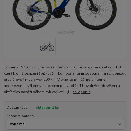
Esconder MGX Esconder MGX představuje novou generaci elektrokol,
která kromě osazení špičkovými komponentami posouvá hranici dojezdu
přes úroveň magických 200 km. V praxi to přináší nejen téměř
neomezenou výkonovou rezervu pro zdolání libovolných převýšení a
obtížných pasáží během cyklovýletů i ji...
celý popis
Dostupnost
skladem 1 ks
kapacita baterie