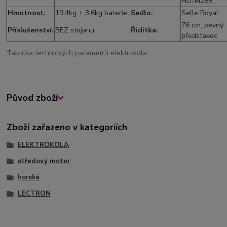
HD-M285
Hmotnost:
19,4kg + 3,6kg baterie
Sedlo:
Selle Royal
76 cm, pevný
Příslušenství:
BEZ stojanu
Řidítka:
představec
Tabulka technických parametrů elektrokola
Původ zboží
Zboží zařazeno v kategoriích
ELEKTROKOLA
středový motor
horská
LECTRON