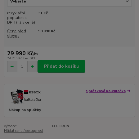
recyklační
31 Kč
poplatek s
DPH (již v ceně)
Cena před
50 990 Kč
slevou
29 990 Kč
/
ks
24 785 Kč
bez DPH
Přidat do košíku
Splátková kalkulačka
Nákup na splátky
výrobce:
LECTRON
Hlídat cenu / dostupnost