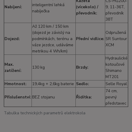
Kazeta
CS-HG200-
inteligentní lehká
Nabíjení:
(vícekolo) /
9, 11-36T,
nabíječka
převodník:
převodník
38T
Až 120 km / 150 km
(dojezd je závislý na
Odpružená
Dojezd:
podmínkách, terénu a
Přední vidlice:
SR Suntour
váze jezdce, udáváme
XCM
metrikou 4 Wh/km)
Hydraulické
Max.
kotoučové
130 kg
Brzdy:
zatížení:
Shimano
MT201
Hmotnost:
19,4kg + 2,6kg baterie
Sedlo:
Selle Royal
74 cm,
Příslušenství:
BEZ stojanu
Řidítka:
pevný
představec
Tabulka technických parametrů elektrokola