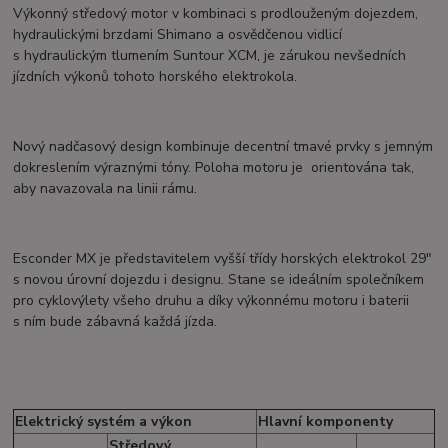
Výkonný středový motor v kombinaci s prodlouženým dojezdem,
hydraulickými brzdami Shimano a osvědčenou vidlicí
s hydraulickým tlumením Suntour XCM, je zárukou nevšedních
jízdních výkonů tohoto horského elektrokola.
Nový nadčasový design kombinuje decentní tmavé prvky s jemným
dokreslením výraznými tóny. Poloha motoru je orientována tak,
aby navazovala na linii rámu.
Esconder MX je představitelem vyšší třídy horských elektrokol 29″
s novou úrovní dojezdu i designu. Stane se ideálním společníkem
pro cyklovýlety všeho druhu a díky výkonnému motoru i baterii
s ním bude zábavná každá jízda.
Elektrický systém a výkon
Hlavní komponenty
Středový