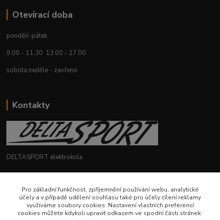
Otevírací doba
pondělí-pátek
9.00 - 11.30 13.00 - 17.00
sobota,neděle - zavřeno
Kontakty
DELTASPORT elektrokola
+420 604 780 769
Pro základní funkčnost, zpříjemnění používání webu, analytické
účely a v případě udělení souhlasu také pro účely cílení reklamy
deltasport@seznam.cz
využíváme soubory cookies. Nastavení vlastních preferencí
cookies můžete kdykoli upravit odkazem ve spodní části stránek.