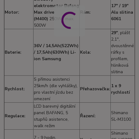
elektromotor
Bafang
17" / 19"
Motor:
Max drive
Rám:
Alu slitina
(M400)
250W / max.
6061
500W
29"
, plášť
2,1",
36V / 14,5Ah(522Wh)
dvoustěnné
Baterie:
/ 17,5Ah(630Wh) Li-
Kola:
ráfky s
ion Samsung
profilem,
hliníková
slitina
S přímou asistenci
25km/h (dle vyhlášky),
1 x 9
Rychlost:
Přehazovačka:
pro vlastní jízdu bez
rychlostí
omezení
LCD barevný digitální
panel BAFANG, 5
Shimano
Regulace:
Řazení:
stupňů asistence,
SL-M3100
walk režim
Shimano
7 - 9 hodin,