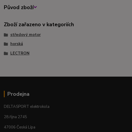
Původ zboží
Zboží zařazeno v kategoriích
středový motor
horská
LECTRON
Prodejna
DELTASPORT elektrokola
28.října 2745
47006 Česká Lípa