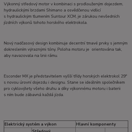
Výkonný středový motor v kombinaci s prodlouženým dojezdem,
hydraulickými brzdami Shimano a osvědčenou vidlicí
s hydraulickým tlumením Suntour XCM, je zárukou nevšedních
jízdních výkonů tohoto horského elektrokola.
Nový nadčasový design kombinuje decentní tmavé prvky s jemným
dokreslením výraznými tóny. Poloha motoru je orientována tak,
aby navazovala na linii rámu.
Esconder MX je představitelem vyšší třídy horských elektrokol 29″
s novou úrovní dojezdu i designu. Stane se ideálním společníkem
pro cyklovýlety všeho druhu a díky výkonnému motoru i baterii
s ním bude zábavná každá jízda.
Elektrický systém a výkon
Hlavní komponenty
Středový