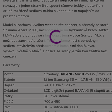
své starší variantě možnost útlejší integrace do rámu, na kterou
navazuje z jedné strany linie spodní rámové trubky s baterií a z
druhé rozšířená sedlová trubka s kontinuálním napojením do
prostoru motoru.
Model si zachoval kvalitní mechanické osazení, o převody se stará
Shimano Acera M360, nezapomíná se na hydraulické brzdy Tektro
HD-M285 a o pohodlí se stará odpružená vidlice Suntour NEX s
možností zamknutí pružení. To vše v kombinaci s pohodlným
sedlem, stavitelným představcem a kompletní doplňkovou
výbavou včetně blatníků a nosiče se světly je zárukou zážitků bez
omezení.
Parametry:
Motor
Středový
BAFANG M410
250 W / max. 70
Baterie
Li-ion Samsung 36 V – 17,5 Ah (630 Wh) /
Dojezd
Až 150 km / 120 km
Ovládání
LCD digitální panel BAFANG (5 stupňů asi
Ráfky
28” dvoustěnné
Pláště
700 x 45C
Rám
18” – slitina Alu 6061