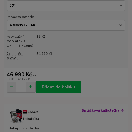
kapacita baterie
recyklační
31 Kč
poplatek s
DPH (již v ceně)
Cena před
54 990 Kč
slevou
46 990 Kč
/
ks
38 835 Kč
bez DPH
Přidat do košíku
Splátková kalkulačka
Nákup na splátky