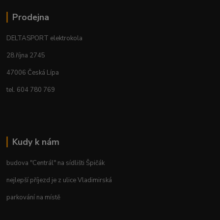
Prodejna
DELTASPORT elektrokola
28.října 2745
47006 Česká Lípa
tel. 604 780 769
Kudy k nám
budova "Centrál" na sídlišti Špičák
nejlepší příjezd je z ulice Vladimirská
parkování na místě