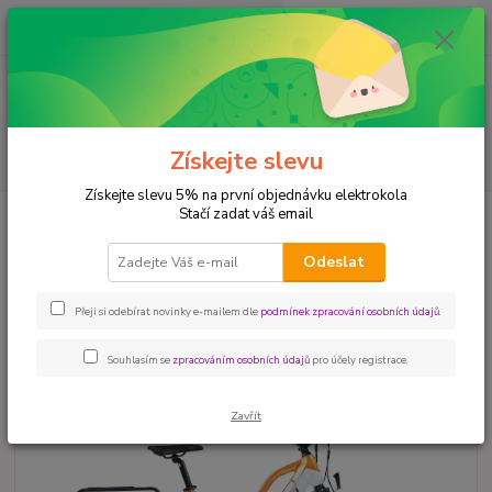
0
ks
+420 604 780 769
za
0,00 Kč
Menu
Získejte slevu
Hledat
Získejte slevu 5% na první objednávku elektrokola
Stačí zadat váš email
Úvod
ELEKTROKOLA
elektrokolo LECTRON Altezza MZX
elektrokolo LECTRON Altezza
Odeslat
MZX
Přeji si odebírat novinky e-mailem dle
podmínek zpracování osobních údajů
.
Akce
Souhlasím se
zpracováním osobních údajů
pro účely registrace.
Zavřít