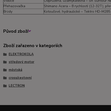
Vidlice
Odpružená, uzamykatelná – SR Suntour N
Přehazovačka
Shimano Acera – 8 rychlostí (12-32T), př
Brzdy
Kotoučové, hydraulické – Tektro HD-M285
Původ zboží
Zboží zařazeno v kategoriích
ELEKTROKOLA
středový motor
městská
cross/cestovní
LECTRON