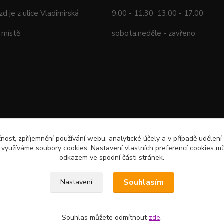
ezd je z ulice Vladimirská
9.00 - 11.30 13.00 - 17.00
 místě
sobota,neděle - zavřeno
čnost, zpříjemnění používání webu, analytické účely a v případě udělení
y využíváme soubory cookies. Nastavení vlastních preferencí cookies mů
odkazem ve spodní části stránek.
Souhlasím
Nastavení
Souhlas můžete odmítnout
zde
.