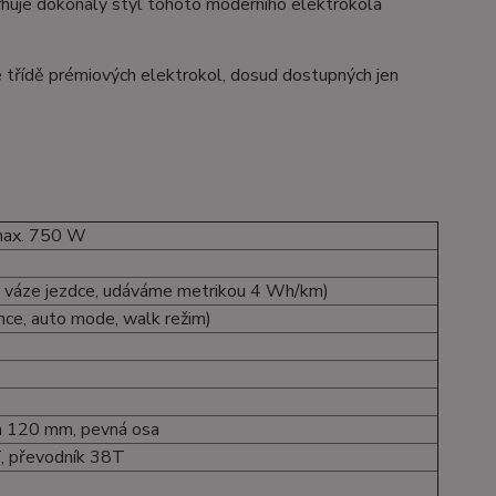
huje dokonalý styl tohoto moderního elektrokola
e třídě prémiových elektrokol, dosud dostupných jen
max. 750 W
 a váze jezdce, udáváme metrikou 4 Wh/km)
nce, auto mode, walk režim)
ih 120 mm, pevná osa
, převodník 38T