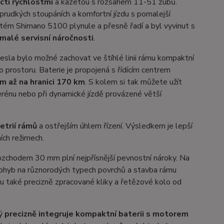
ti rychlostmi
a kazetou s rozsahem 11-51 zubů.
rudkých stoupáních a komfortní jízdu s pomalejší
stém Shimano 5100 plynule a přesně řadí a byl vyvinut s
 malé servisní náročnosti
.
sla bylo možné zachovat ve štíhlé linii rámu kompaktní
 prostoru. Baterie je propojená s řídícím centrem
m až na hranici 170 km
. S kolem si tak můžete užít
erénu nebo při dynamické jízdě provázené větší
etrií rámů
a ostřejším úhlem řízení. Výsledkem je lepší
ích režimech.
ozchodem 30 mm plní nejpřísnější pevnostní nároky. Na
pohyb na různorodých typech povrchů a stavba rámu
ou také precizně zpracované kliky a řetězové kolo od
rý
precizně integruje kompaktní baterii s motorem