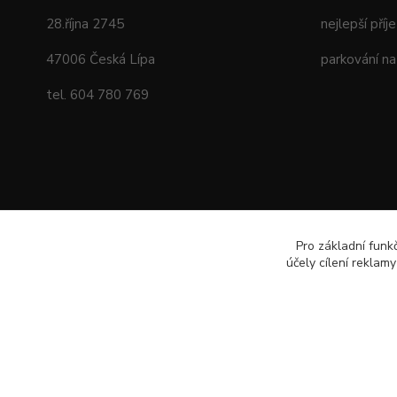
28.října 2745
nejlepší příj
47006 Česká Lípa
parkování na
tel. 604 780 769
Pro základní funk
účely cílení reklam