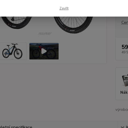
rec
Zavřít
DPH
Cen
59
49 
Nák
výrobc
etní specifikace