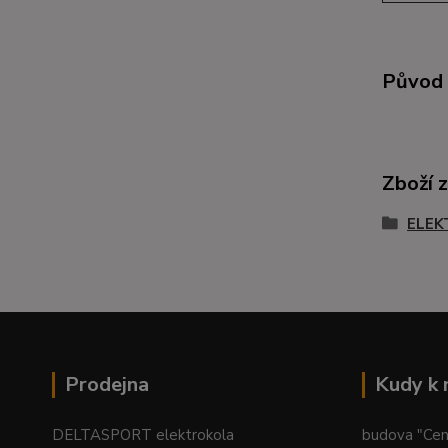
Původ 
Zboží 
ELEK
Prodejna
Kudy k
DELTASPORT elektrokola
budova "Centr