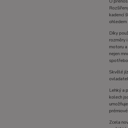
O přenos
Rozšířený
kadencí š
ohledem n
Díky použ
rozměry i
motoru a
nejen mno
spotřebo
Skvělé jí
ovladatel
Lehký a p
kolech js
umožňuje 
prémiové
Zcela no