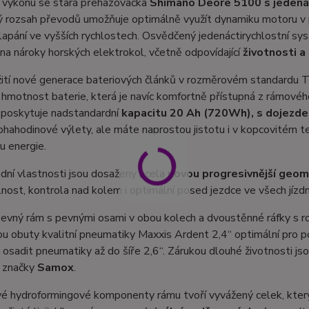
 výkonu se stará přehazovačka
Shimano Deore 5100 s jedenác
 rozsah převodů umožňuje optimálně využít dynamiku motoru v p
lapání ve vyšších rychlostech. Osvědčený jedenáctirychlostní sy
a nároky horských elektrokol, včetně odpovídající
životnosti a
ití nové generace bateriových článků v rozměrovém standardu Te
 hmotnost baterie, která je navíc komfortně přístupná z rámového
 poskytuje nadstandardní
kapacitu 20 Ah (720Wh), s dojezde
hahodinové výlety, ale máte naprostou jistotu i v kopcovitém t
u energie.
zdní vlastnosti jsou dosaženy zcela
novou progresivnější geom
nost, kontrola nad kolem i optimální posed jezdce ve všech jízdn
evný rám s pevnými osami v obou kolech a dvoustěnné ráfky s r
ou obuty kvalitní pneumatiky Maxxis Ardent 2,4“ optimální pro 
osadit pneumatiky až do šíře 2,6“. Zárukou dlouhé životnosti js
 značky
Samox
.
vé hydroformingové komponenty rámu tvoří vyvážený celek, kte