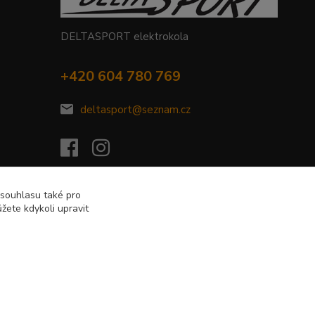
DELTASPORT elektrokola
+420 604 780 769
deltasport@seznam.cz
 souhlasu také pro
žete kdykoli upravit
Vytvořeno na
Eshop-rychle.cz