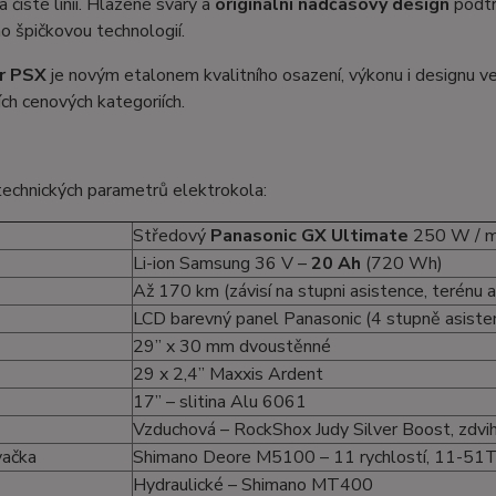
a čisté linii. Hlazené svary a
originální nadčasový design
podtr
 špičkovou technologií.
r PSX
je novým etalonem kvalitního osazení, výkonu i designu v
ích cenových kategoriích.
echnických parametrů elektrokola:
Středový
Panasonic GX Ultimate
250 W / 
Li-ion Samsung 36 V –
20 Ah
(720 Wh)
Až 170 km (závisí na stupni asistence, terénu
LCD barevný panel Panasonic (4 stupně asiste
29” x 30 mm dvoustěnné
29 x 2,4” Maxxis Ardent
17” – slitina Alu 6061
Vzduchová – RockShox Judy Silver Boost, zdv
vačka
Shimano Deore M5100 – 11 rychlostí, 11-51T
Hydraulické – Shimano MT400