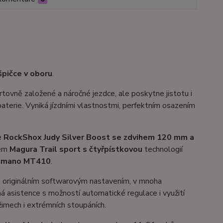
špičce v oboru
.
tovně založené a náročné jezdce, ale poskytne jistotu i
baterie. Vyniká jízdními vlastnostmi, perfektním osazením
e
RockShox Judy Silver Boost se zdvihem 120 mm a
tém
Magura Trail sport s čtyřpístkovou
technologií
imano MT410
.
 originálním softwarovým nastavením, v mnoha
 asistence s možností automatické regulace i využití
žimech i extrémních stoupáních.