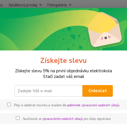
ty
Splátkový prodej
Fotogalerie
Hledat
+420
ELEKTROKOLA
LECTRON Esconder PSX vel.17"
RON Esconder PSX vel.17"
Získejte slevu
Získejte slevu 5% na první objednávku elektrokola
Doprava ZDARMA
Escond
Stačí zadat váš email
paramet
špičko
Odeslat
jezdce,
motoru
Přeji si odebírat novinky e-mailem dle
podmínek zpracování osobních údajů
.
Souhlasím se
zpracováním osobních údajů
pro účely registrace.
Dos