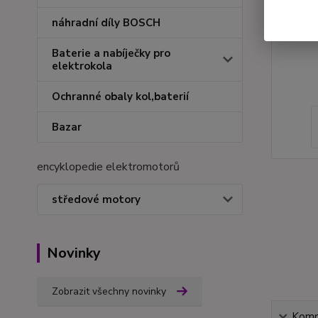
náhradní díly BOSCH
Baterie a nabíječky pro
elektrokola
Ochranné obaly kol,baterií
Bazar
encyklopedie elektromotorů
středové motory
Novinky
Zobrazit všechny novinky
Kompl