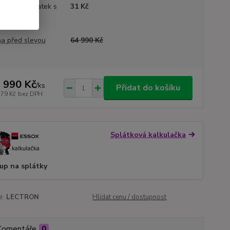
yklační poplatek s
31 Kč
 (již v ceně)
a před slevou
64 990 Kč
 990 Kč
/
ks
Přidat do košíku
579 Kč
bez DPH
Splátková kalkulačka
up na splátky
e:
LECTRON
Hlídat cenu / dostupnost
Komentáře
0