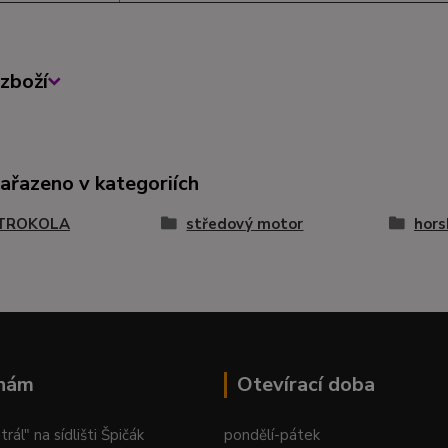
zboží
zařazeno v kategoriích
TROKOLA
středový motor
hors
 nám
Otevírací doba
ál" na sídlišti Špičák
pondělí-pátek