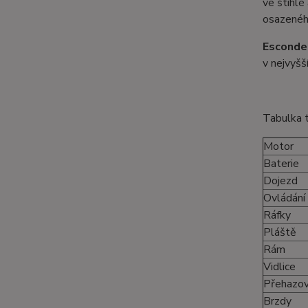
ve štíhlé 
osazeného
Esconde
v nejvyšš
Tabulka t
Motor
Baterie
Dojezd
Ovládání
Ráfky
Pláště
Rám
Vidlice
Přehazo
Brzdy