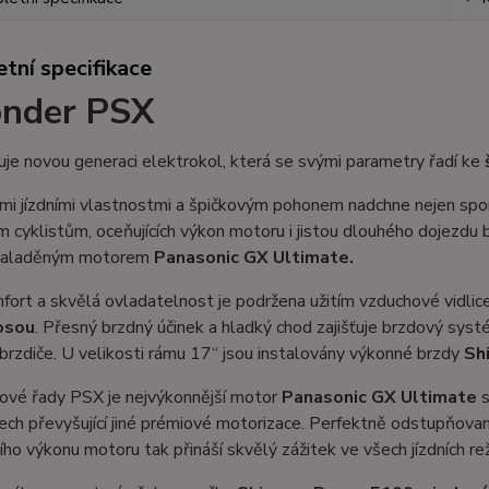
tní specifikace
onder PSX
je novou generaci elektrokol, která se svými parametry řadí ke
mi jízdními vlastnostmi a špičkovým pohonem nadchne nejen spor
m cyklistům, oceňujících výkon motoru i jistou dlouhého dojezdu 
 naladěným motorem
Panasonic GX Ultimate.
mfort a skvělá ovladatelnost je podržena užitím vzduchové vidlic
osou
. Přesný brzdný účinek a hladký chod zajišťuje brzdový sys
brzdiče. U velikosti rámu 17“ jsou instalovány výkonné brzdy
Sh
ové řady PSX je nejvýkonnější motor
Panasonic GX Ultimate
s
ch převyšující jiné prémiové motorizace. Perfektně odstupňovaná
ho výkonu motoru tak přináší skvělý zážitek ve všech jízdních re