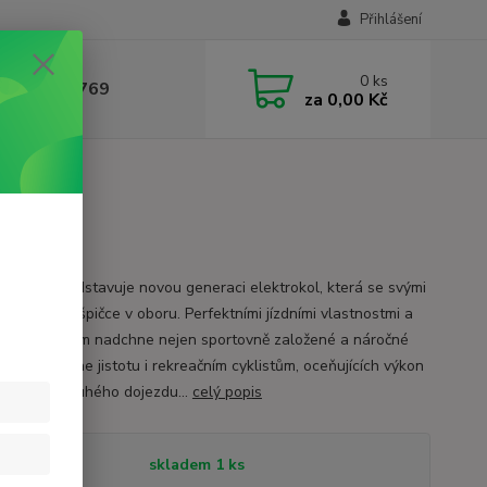
Přihlášení
0
ks
 604 780 769
za
0,00 Kč
er PSX představuje novou generaci elektrokol, která se svými
ry řadí ke špičce v oboru. Perfektními jízdními vlastnostmi a
vým pohonem nadchne nejen sportovně založené a náročné
 ale poskytne jistotu i rekreačním cyklistům, oceňujících výkon
 i jistou dlouhého dojezdu...
celý popis
tupnost
skladem 1 ks