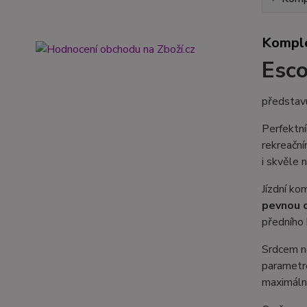
Komple
Esc
představu
Perfektní
rekreační
i skvěle
Jízdní ko
pevnou 
předního 
Srdcem n
parametre
maximální