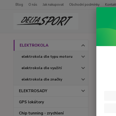
Blog
O nás
Jak nakupovat
Obchodní podmínky
Kontak
Úvod
ELEKTROKOLA
LECT
elektrokola dle typu motoru
elektrokola dle využití
Novinka
elektrokola dle značky
ELEKTROSADY
GPS lokátory
Chip tunning - zrychlení