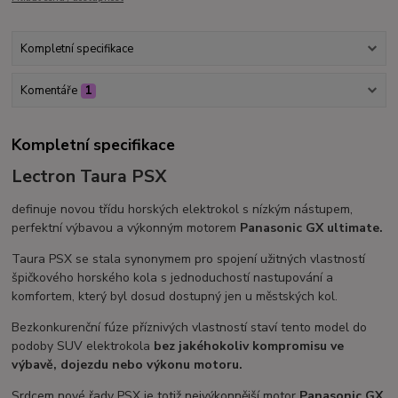
Kompletní specifikace
Komentáře
1
Kompletní specifikace
Lectron Taura PSX
definuje novou třídu horských elektrokol s nízkým nástupem,
perfektní výbavou a výkonným motorem
Panasonic GX ultimate.
Taura PSX se stala synonymem pro spojení užitných vlastností
špičkového horského kola s jednoduchostí nastupování a
komfortem, který byl dosud dostupný jen u městských kol.
Bezkonkurenční fúze příznivých vlastností staví tento model do
podoby SUV elektrokola
bez jakéhokoliv kompromisu ve
výbavě, dojezdu nebo výkonu motoru.
Srdcem nové řady PSX je totiž nejvýkonnější motor
Panasonic GX