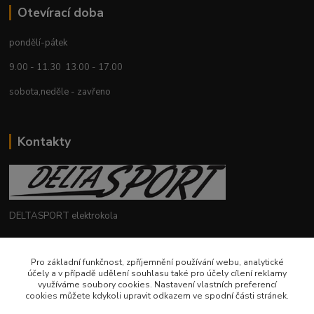
Otevírací doba
pondělí-pátek
9.00 - 11.30 13.00 - 17.00
sobota,neděle - zavřeno
Kontakty
DELTASPORT elektrokola
+420 604 780 769
Pro základní funkčnost, zpříjemnění používání webu, analytické
účely a v případě udělení souhlasu také pro účely cílení reklamy
deltasport@seznam.cz
využíváme soubory cookies. Nastavení vlastních preferencí
cookies můžete kdykoli upravit odkazem ve spodní části stránek.