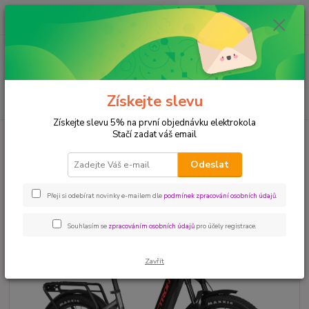
0
ks
+420 604 780 769
za
0,00 Kč
Menu
Získejte slevu
Hledat
Získejte slevu 5% na první objednávku elektrokola
Stačí zadat váš email
Úvod
ELEKTROKOLA
LECTRON Taura PSX
LECTRON Taura PSX
Odeslat
Novinka
Akce
Doprava ZDARMA
Přeji si odebírat novinky e-mailem dle
podmínek zpracování osobních údajů
.
Souhlasím se
zpracováním osobních údajů
pro účely registrace.
Zavřít