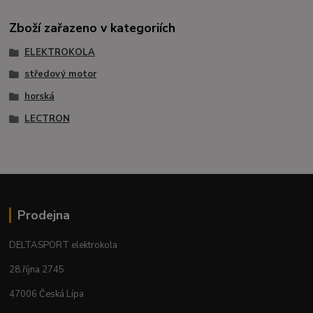
Zboží zařazeno v kategoriích
ELEKTROKOLA
středový motor
horská
LECTRON
Prodejna
DELTASPORT elektrokola
28.října 2745
47006 Česká Lípa