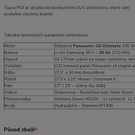
Taura PSX je zkrátka bezkonkurenční SUV elektrokolo, které vám
poskytne všechny trumfy!
Tabulka technických parametrů elektrokola:
Motor
Středový
Panasonic GX Ultimate
250 W
Baterie
Li-ion Samsung 36 V –
20 Ah
(720 Wh)
Dojezd
Až 170 km (závisí na stupni asistence, t
Ovládání
LCD barevný panel Panasonic (4 stupně as
Ráfky
27,5” x 30 mm dvoustěnné
Pláště
27,5 x 2,25” Maxxis Crossmark II
Rám
17" / 19” – slitina Alu 6061
Vidlice
Vzduchová – RockShox Judy Silver Boost,
Přehazovačka
Shimano Deore M5100 – 11 rychlostí, 11-
Brzdy
Hydraulické – Shimano MT400
Původ zboží