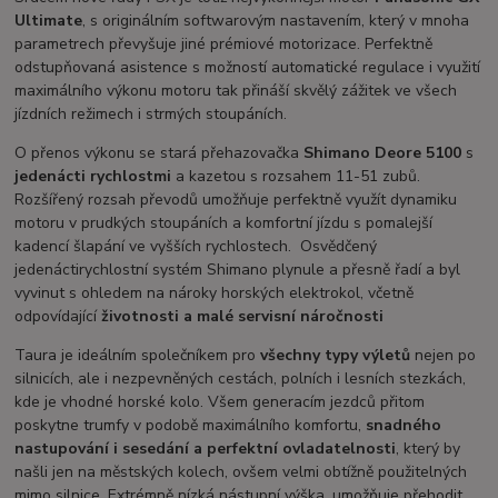
Ultimate
, s originálním softwarovým nastavením, který v mnoha
parametrech převyšuje jiné prémiové motorizace. Perfektně
odstupňovaná asistence s možností automatické regulace i využití
maximálního výkonu motoru tak přináší skvělý zážitek ve všech
jízdních režimech i strmých stoupáních.
O přenos výkonu se stará přehazovačka
Shimano Deore 5100
s
jedenácti rychlostmi
a kazetou s rozsahem 11-51 zubů.
Rozšířený rozsah převodů umožňuje perfektně využít dynamiku
motoru v prudkých stoupáních a komfortní jízdu s pomalejší
kadencí šlapání ve vyšších rychlostech. Osvědčený
jedenáctirychlostní systém Shimano plynule a přesně řadí a byl
vyvinut s ohledem na nároky horských elektrokol, včetně
odpovídající
životnosti a malé servisní náročnosti
Taura je ideálním společníkem pro
všechny typy výletů
nejen po
silnicích, ale i nezpevněných cestách, polních i lesních stezkách,
kde je vhodné horské kolo. Všem generacím jezdců přitom
poskytne trumfy v podobě maximálního komfortu,
snadného
nastupování i sesedání a perfektní ovladatelnosti
, který by
našli jen na městských kolech, ovšem velmi obtížně použitelných
mimo silnice. Extrémně nízká nástupní výška, umožňuje přehodit