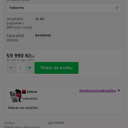
recyklační
31 Kč
poplatek s
DPH (již v ceně)
Cena před
64 990 Kč
slevou
59 990 Kč
/
ks
49 579 Kč
bez DPH
Přidat do košíku
Splátková kalkulačka
Nákup na splátky
výrobce:
LECTRON
Hlídat cenu / dostupnost