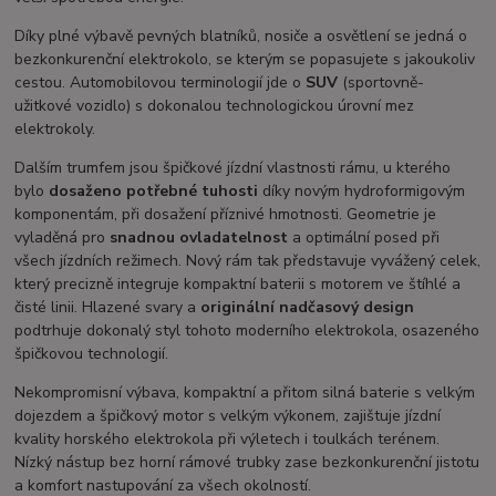
Díky plné výbavě pevných blatníků, nosiče a osvětlení se jedná o
bezkonkurenční elektrokolo, se kterým se popasujete s jakoukoliv
cestou. Automobilovou terminologií jde o
SUV
(sportovně-
užitkové vozidlo) s dokonalou technologickou úrovní mez
elektrokoly.
Dalším trumfem jsou špičkové jízdní vlastnosti rámu, u kterého
bylo
dosaženo potřebné tuhosti
díky novým hydroformigovým
komponentám, při dosažení příznivé hmotnosti. Geometrie je
vyladěná pro
snadnou ovladatelnost
a optimální posed při
všech jízdních režimech. Nový rám tak představuje vyvážený celek,
který precizně integruje kompaktní baterii s motorem ve štíhlé a
čisté linii. Hlazené svary a
originální nadčasový design
podtrhuje dokonalý styl tohoto moderního elektrokola, osazeného
špičkovou technologií.
Nekompromisní výbava, kompaktní a přitom silná baterie s velkým
dojezdem a špičkový motor s velkým výkonem, zajištuje jízdní
kvality horského elektrokola při výletech i toulkách terénem.
Nízký nástup bez horní rámové trubky zase bezkonkurenční jistotu
a komfort nastupování za všech okolností.