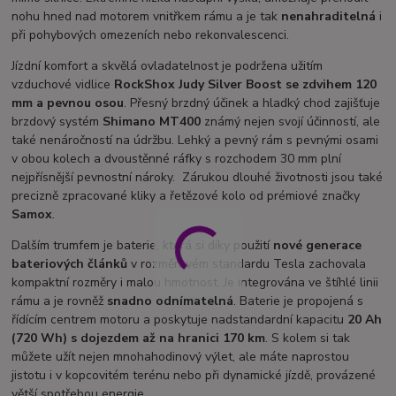
nohu hned nad motorem vnitřkem rámu a je tak
nenahraditelná
i
při pohybových omezeních nebo rekonvalescenci.
Jízdní komfort a skvělá ovladatelnost je podržena užitím
vzduchové vidlice
RockShox Judy Silver Boost se zdvihem 120
mm a pevnou osou
. Přesný brzdný účinek a hladký chod zajišťuje
brzdový systém
Shimano MT400
známý nejen svojí účinností, ale
také nenáročností na údržbu. Lehký a pevný rám s pevnými osami
v obou kolech a dvoustěnné ráfky s rozchodem 30 mm plní
nejpřísnější pevnostní nároky. Zárukou dlouhé životnosti jsou také
precizně zpracované kliky a řetězové kolo od prémiové značky
Samox
.
Dalším trumfem je baterie, která si díky použití
nové generace
bateriových článků
v rozměrovém standardu Tesla zachovala
kompaktní rozměry i malou hmotnost. Je integrována ve štíhlé linii
rámu a je rovněž
snadno odnímatelná
. Baterie je propojená s
řídícím centrem motoru a poskytuje nadstandardní kapacitu
20 Ah
(720 Wh) s dojezdem až na hranici 170 km
. S kolem si tak
můžete užít nejen mnohahodinový výlet, ale máte naprostou
jistotu i v kopcovitém terénu nebo při dynamické jízdě, provázené
větší spotřebou energie.