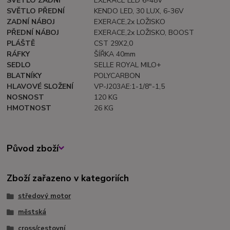
SVĚTLO ZADNÍ
EXERACE LED 6-48V
SVĚTLO PŘEDNÍ
KENDO LED, 30 LUX, 6-36V
ZADNÍ NÁBOJ
EXERACE,2x LOŽISKO
PŘEDNÍ NÁBOJ
EXERACE,2x LOŽISKO, BOOST
PLÁŠTĚ
CST 29X2,0
RÁFKY
ŠÍŘKA 40mm
SEDLO
SELLE ROYAL MILO+
BLATNÍKY
POLYCARBON
HLAVOVÉ SLOŽENÍ
VP-J203AE:1-1/8"-1,5
NOSNOST
120 KG
HMOTNOST
26 KG
Původ zboží
Zboží zařazeno v kategoriích
středový motor
městská
cross/cestovní