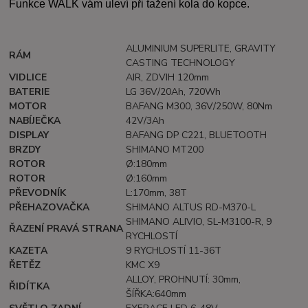
Funkce WALK vám uleví při tažení kola do kopce.
ALUMINIUM SUPERLITE, GRAVITY
RÁM
CASTING TECHNOLOGY
VIDLICE
AIR, ZDVIH 120mm
BATERIE
LG 36V/20Ah, 720Wh
MOTOR
BAFANG M300, 36V/250W, 80Nm
NABÍJEČKA
42V/3Ah
DISPLAY
BAFANG DP C221, BLUETOOTH
BRZDY
SHIMANO MT200
ROTOR
Ø:180mm
ROTOR
Ø:160mm
PŘEVODNÍK
L:170mm, 38T
PŘEHAZOVAČKA
SHIMANO ALTUS RD-M370-L
SHIMANO ALIVIO, SL-M3100-R, 9
ŘAZENÍ PRAVÁ STRANA
RYCHLOSTÍ
KAZETA
9 RYCHLOSTÍ 11-36T
ŘETĚZ
KMC X9
ALLOY, PROHNUTÍ: 30mm,
ŘIDÍTKA
ŠÍŘKA:640mm