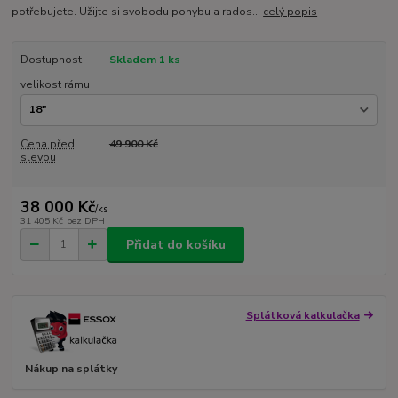
potřebujete. Užijte si svobodu pohybu a rados...
celý popis
Dostupnost
Skladem 1 ks
velikost rámu
Cena před
49 900 Kč
slevou
38 000 Kč
/
ks
31 405 Kč
bez DPH
Přidat do košíku
Splátková kalkulačka
Nákup na splátky