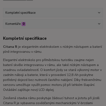
Kompletní specifikace
Komentáře
0
Kompletní specifikace
Citana R
je elegantním elektrokolem s nízkým nástupem a baterií
plně integrovanou v rámu.
Elegantní elektrokolo pro příměstskou turistiku zaujme nejen
baterií skvěle integrovanou v rámu, ale také nízkým nástupem a
snadnou ovladatelností. O komfort jízdy se stará výkonný motor v
zadním náboji a baterie, která v provedení 12,8 Ah poskytne
potřebný dojezd bez nutnosti častého nabíjení. Díky frekvenčnímu
senzoru umožňuje využít pomoc motoru již při lehkém šlapání.
Ovládání zajišťuje nový LCD diplej.
Zesílená stavba rámu poskytuje žádoucí tuhost a jistotu při jízdě.
Citana R je vybavena osvědčenými mechanickými V-brzdami