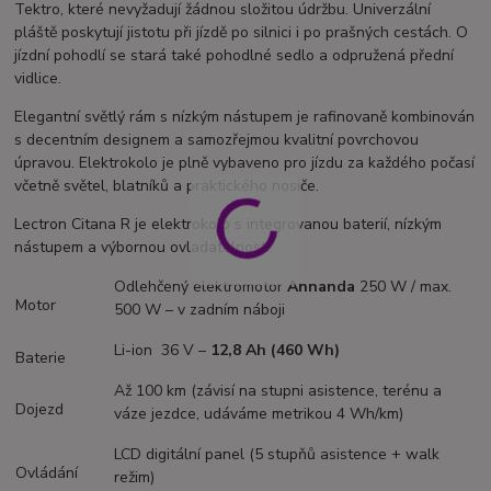
Tektro, které nevyžadují žádnou složitou údržbu. Univerzální
pláště poskytují jistotu při jízdě po silnici i po prašných cestách. O
jízdní pohodlí se stará také pohodlné sedlo a odpružená přední
vidlice.
Elegantní světlý rám s nízkým nástupem je rafinovaně kombinován
s decentním designem a samozřejmou kvalitní povrchovou
úpravou. Elektrokolo je plně vybaveno pro jízdu za každého počasí
včetně světel, blatníků a praktického nosiče.
Lectron Citana R je elektrokolo s integrovanou baterií, nízkým
nástupem a výbornou ovladatelností.
Odlehčený elektromotor
Annanda
250 W / max.
Motor
500 W – v zadním náboji
Li-ion 36 V –
12,8 Ah (460 Wh)
Baterie
Až 100 km (závisí na stupni asistence, terénu a
Dojezd
váze jezdce, udáváme metrikou 4 Wh/km)
LCD digitální panel (5 stupňů asistence + walk
Ovládání
režim)