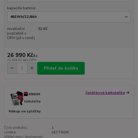
kapacita baterie
recyklační
31 Kč
poplatek s
DPH (již v ceně)
26 990 Kč
/
ks
22 306 Kč
bez DPH
Přidat do košíku
Splátková kalkulačka
Nákup na splátky
Číslo produktu:
1
výrobce:
LECTRON
Hlídat cenu / dostupnost