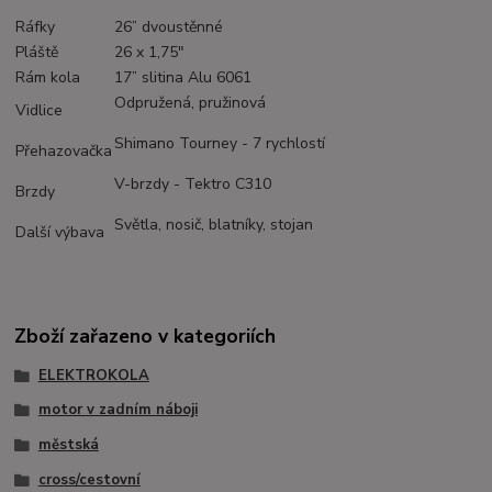
Ráfky
26” dvoustěnné
Pláště
26 x 1,75"
Rám kola
17” slitina Alu 6061
Odpružená, pružinová
Vidlice
Shimano Tourney - 7 rychlostí
Přehazovačka
V-brzdy - Tektro C310
Brzdy
Světla, nosič, blatníky, stojan
Další výbava
Zboží zařazeno v kategoriích
ELEKTROKOLA
motor v zadním náboji
městská
cross/cestovní