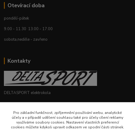
Otevírací doba
pondělí-pátek
9.00 - 11.30 13.00 - 17.00
sobota,neděle - zavřeno
Kontakty
DELTASPORT elektrokola
+420 604 780 769
Pro základní funkčnost, zpříjemnění používání webu, analytické
účely a v případě udělení souhlasu také pro účely cílení reklamy
deltasport@seznam.cz
využíváme soubory cookies. Nastavení vlastních preferencí
cookies můžete kdykoli upravit odkazem ve spodní části stránek.