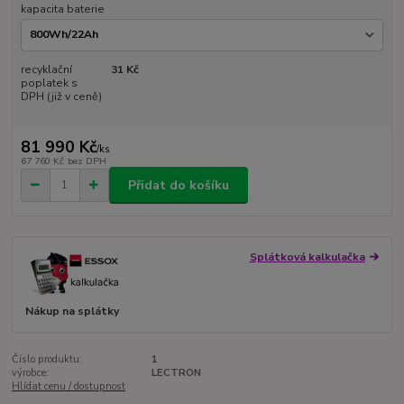
kapacita baterie
recyklační
31 Kč
poplatek s
DPH (již v ceně)
81 990 Kč
/
ks
67 760 Kč
bez DPH
Přidat do košíku
Splátková kalkulačka
Nákup na splátky
Číslo produktu:
1
výrobce:
LECTRON
Hlídat cenu / dostupnost