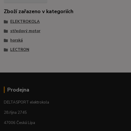
Zboží zařazeno v kategoriích
ELEKTROKOLA
středový motor
horská
LECTRON
Prodejna
DELTASPORT elektrokola
28.října 2745
47006 Česká Lípa