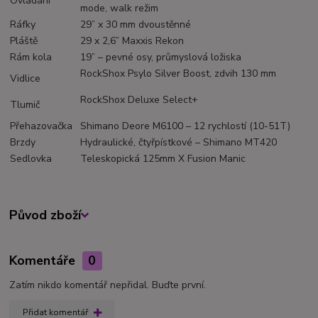
Ovládání
mode, walk režim
Ráfky
29” x 30 mm dvoustěnné
Pláště
29 x 2,6” Maxxis Rekon
Rám kola
19” – pevné osy, průmyslová ložiska
RockShox Psylo Silver Boost, zdvih 130 mm
Vidlice
RockShox Deluxe Select+
Tlumič
Přehazovačka
Shimano Deore M6100 – 12 rychlostí (10-51T)
Brzdy
Hydraulické, čtyřpístkové – Shimano MT420
Sedlovka
Teleskopická 125mm X Fusion Manic
Původ zboží
Komentáře
0
Zatím nikdo komentář nepřidal. Buďte první.
Přidat komentář