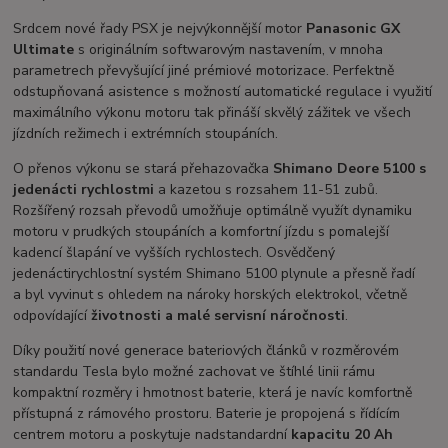
Srdcem nové řady PSX je nejvýkonnější motor
Panasonic GX
Ultimate
s originálním softwarovým nastavením, v mnoha
parametrech převyšující jiné prémiové motorizace. Perfektně
odstupňovaná asistence s možností automatické regulace i využití
maximálního výkonu motoru tak přináší skvělý zážitek ve všech
jízdních režimech i extrémních stoupáních.
O přenos výkonu se stará přehazovačka
Shimano Deore 5100 s
jedenácti rychlostmi
a kazetou s rozsahem 11-51 zubů.
Rozšířený rozsah převodů umožňuje optimálně využít dynamiku
motoru v prudkých stoupáních a komfortní jízdu s pomalejší
kadencí šlapání ve vyšších rychlostech. Osvědčený
jedenáctirychlostní systém Shimano 5100 plynule a přesně řadí
a byl vyvinut s ohledem na nároky horských elektrokol, včetně
odpovídající
životnosti a malé servisní náročnosti
.
Díky použití nové generace bateriových článků v rozměrovém
standardu Tesla bylo možné zachovat ve štíhlé linii rámu
kompaktní rozměry i hmotnost baterie, která je navíc komfortně
přístupná z rámového prostoru. Baterie je propojená s řídícím
centrem motoru a poskytuje nadstandardní
kapacitu 20 Ah