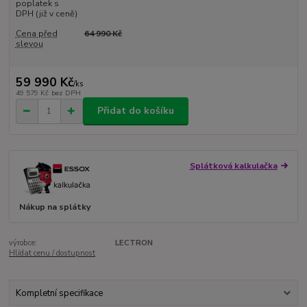
poplatek s
DPH (již v ceně)
Cena před
64 990 Kč
slevou
59 990 Kč
/
ks
49 579 Kč
bez DPH
Přidat do košíku
Splátková kalkulačka
Nákup na splátky
výrobce:
LECTRON
Hlídat cenu / dostupnost
Kompletní specifikace