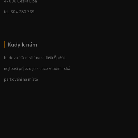
47006 Česká Lípa
tel. 604 780 769
Kudy k nám
budova "Centrál" na sídlišti Špičák
nejlepší příjezd je z ulice Vladimirská
parkování na místě