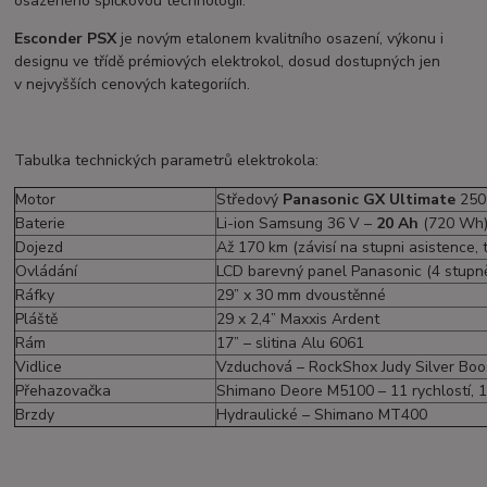
osazeného špičkovou technologií.
Esconder PSX
je novým etalonem kvalitního osazení, výkonu i
designu ve třídě prémiových elektrokol, dosud dostupných jen
v nejvyšších cenových kategoriích.
Tabulka technických parametrů elektrokola:
Motor
Středový
Panasonic GX Ultimate
250
Baterie
Li-ion Samsung 36 V –
20 Ah
(720 Wh
Dojezd
Až 170 km (závisí na stupni asistence
Ovládání
LCD barevný panel Panasonic (4 stupně
Ráfky
29” x 30 mm dvoustěnné
Pláště
29 x 2,4” Maxxis Ardent
Rám
17” – slitina Alu 6061
Vidlice
Vzduchová – RockShox Judy Silver Boo
Přehazovačka
Shimano Deore M5100 – 11 rychlostí, 
Brzdy
Hydraulické – Shimano MT400