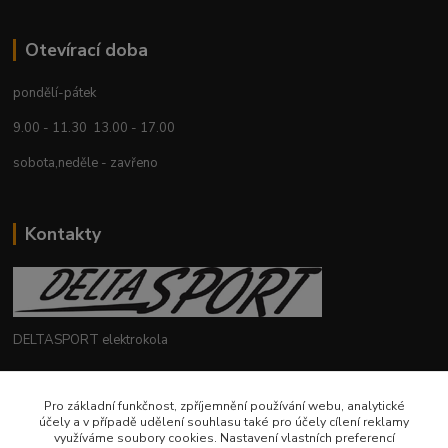
Otevírací doba
pondělí-pátek
9.00 - 11.30 13.00 - 17.00
sobota,neděle - zavřeno
Kontakty
DELTASPORT elektrokola
+420 604 780 769
Pro základní funkčnost, zpříjemnění používání webu, analytické
účely a v případě udělení souhlasu také pro účely cílení reklamy
deltasport@seznam.cz
využíváme soubory cookies. Nastavení vlastních preferencí