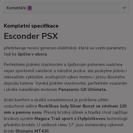
Komentáře
0
Kompletní specifikace
Esconder PSX
představuje novou generaci elektrokol, která se svými parametry
řadí ke
špičce v oboru
.
Perfektními jízdními vlastnostmi a špičkovým pohonem nadchne
nejen sportovně založené a náročné jezdce, ale poskytne jistotu i
rekreačním cyklistům, oceňujících výkon motoru i jistou dlouhého
dojezdu baterie. Vyniká jízdními vlastnostmi, perfektním osazením
i skvěle naladěným motorem
Panasonic GX Ultimate.
Jízdní komfort a skvělá ovladatelnost je podržena užitím
vzduchové vidlice
RockShox Judy Silver Boost se zdvihem 120
mm a pevnou osou
. Přesný brzdný účinek a hladký chod zajišťuje
brzdový systém
Magura Trail sport s čtyřpístkovou
technologií
předního brzdiče. U velikosti rámu 17“ jsou instalovány výkonné
brzdy
Shimano MT410
.