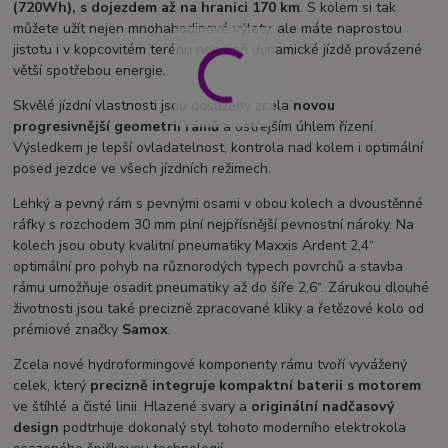
(720Wh), s dojezdem až na hranici 170 km
. S kolem si tak
můžete užít nejen mnohahodinové výlety, ale máte naprostou
jistotu i v kopcovitém terénu nebo při dynamické jízdě provázené
větší spotřebou energie.
Skvělé jízdní vlastnosti jsou dosaženy zcela
novou
progresivnější geometrií rámů
a ostřejším úhlem řízení.
Výsledkem je lepší ovladatelnost, kontrola nad kolem i optimální
posed jezdce ve všech jízdních režimech.
Lehký a pevný rám s pevnými osami v obou kolech a dvoustěnné
ráfky s rozchodem 30 mm plní nejpřísnější pevnostní nároky. Na
kolech jsou obuty kvalitní pneumatiky Maxxis Ardent 2,4“
optimální pro pohyb na různorodých typech povrchů a stavba
rámu umožňuje osadit pneumatiky až do šíře 2,6“. Zárukou dlouhé
životnosti jsou také precizně zpracované kliky a řetězové kolo od
prémiové značky
Samox
.
Zcela nové hydroformingové komponenty rámu tvoří vyvážený
celek, který
precizně integruje kompaktní baterii s motorem
ve štíhlé a čisté linii. Hlazené svary a
originální nadčasový
design
podtrhuje dokonalý styl tohoto moderního elektrokola