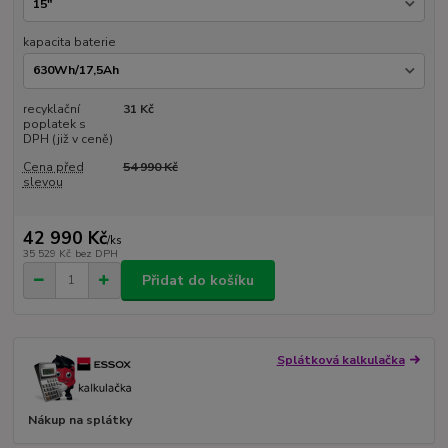
kapacita baterie
recyklační
31 Kč
poplatek s
DPH (již v ceně)
Cena před
54 990 Kč
slevou
42 990 Kč
/
ks
35 529 Kč
bez DPH
Přidat do košíku
Splátková kalkulačka
Nákup na splátky