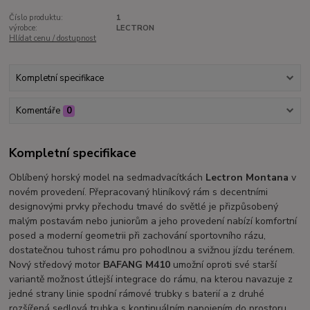
Číslo produktu:
1
výrobce:
LECTRON
Hlídat cenu / dostupnost
Kompletní specifikace
Komentáře
0
Kompletní specifikace
Oblíbený horský model na sedmadvacítkách
Lectron Montana
v
novém provedení. Přepracovaný hliníkový rám s decentními
designovými prvky přechodu tmavé do světlé je přizpůsobený
malým postavám nebo juniorům a jeho provedení nabízí komfortní
posed a moderní geometrii při zachování sportovního rázu,
dostatečnou tuhost rámu pro pohodlnou a svižnou jízdu terénem.
Nový středový motor
BAFANG M410
umožní oproti své starší
variantě možnost útlejší integrace do rámu, na kterou navazuje z
jedné strany linie spodní rámové trubky s baterií a z druhé
rozšířená sedlová trubka s kontinuálním napojením do prostoru