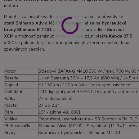
motoru.
Model si zachoval kvalitní mechanické osazení, o převody se
stará
Shimano Alivio M3100
, nezapomíná se na
hydraulické
brzdy Shimano MT201
a o pohodlí se stará vidlice
Suntour
XCM
s možností zamknutí pružení. Univerzální pláště
Kenda 27,5
x 2,1
se pak postarají o jistotu přilnavosti v terénu i rychlosti na
zpevněných cestách.
Motor
Středový
BAFANG M410
250 W / max. 700 W, 80
Baterie
Li-ion Samsung 36 V – 17,5 Ah (630 Wh) / 14,5 A
Dojezd
Až 150 km / 120 km (závisí na stupni asistence)
Ovládání
LCD digitální panel BAFANG (5 stupňů asistence +
Ráfky
27,5” dvoustěnné
Pláště
27,5 x 2,1"
Rám
15" - slitina Alu 6061
Vidlice
Odpružená, uzamykatelná – SR Suntour XCM, RLO
Přehazovačka
Shimano Alivio M3100 – 9 rychlostí (11-34T), přev
Brzdy
Kotoučové, hydraulické – Shimano MT201