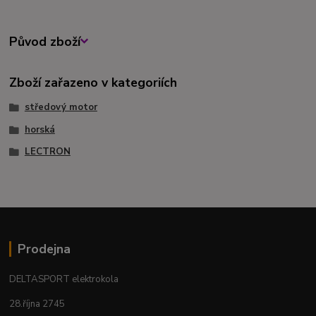
Původ zboží
Zboží zařazeno v kategoriích
středový motor
horská
LECTRON
Prodejna
DELTASPORT elektrokola
28.října 2745