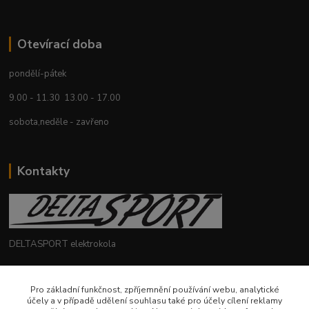
Otevírací doba
pondělí-pátek
9.00 - 11.30 13.00 - 17.00
sobota,neděle - zavřeno
Kontakty
DELTASPORT elektrokola
+420 604 780 769
Pro základní funkčnost, zpříjemnění používání webu, analytické
účely a v případě udělení souhlasu také pro účely cílení reklamy
deltasport@seznam.cz