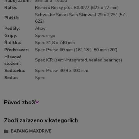
Náboj zadní
:
Shimano TX505
Ráfky
:
Remerx Rocky plus RX3027 (622 x 27 mm)
Schwalbe Smart Sam Skinwall 29 x 2,25” (57 -
Pláště
:
622)
Pedály
:
Alloy
Gripy
:
Spec ergo
Řidítka
:
Spec 31,8 x 740 mm
Představec
:
Spec Phase 60 mm (16”, 18”), 80 mm (20”)
Hlavové
Spec ICR (semi-integrated, sealed bearings)
složení
:
Sedlovka
:
Spec Phase 30,9 x 400 mm
Sedlo
:
Spec
Původ zboží
Zboží zařazeno v kategoriích
BAFANG MAXDRIVE