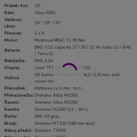
Průměr kol
:
29”
Rám
:
Alloy 6061
Velikost
16” / 18” / 20”
rámu
:
Převody
:
1 x 9
Motor
:
Motinova MIGIC T1 90 Nm
BMZ V10, capacity 17 / 20 / 23 Ah (cells LG / BAK
Baterie
:
/ Terra-E)
Nabíječka
:
BMZ 4,5A
Displej
:
Color TFT Motinova DS8020
SR Suntour XCM32 ATB NLO (120 mm, with
Vidlice
:
crown lock)
Převodník
:
Motinova (170 mm, 38 t.)
Přehazovačka
:
Shimano Altus M2000
Řazení
:
Shimano Altus M2000
Kazeta
:
Shimano HG200 (11 - 36 t.)
Řetěz
:
KMC X9 gray
Brzdy
:
Shimano MT200 (180 mm disc)
Náboj přední
:
Shimano TX505