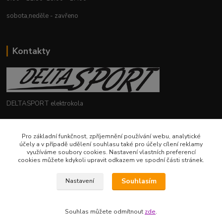
sobota,neděle - zavřeno
Kontakty
DELTASPORT elektrokola
+420 604 780 769
Pro základní funkčnost, zpříjemnění používání webu, analytické
účely a v případě udělení souhlasu také pro účely cílení reklamy
deltasport@seznam.cz
využíváme soubory cookies. Nastavení vlastních preferencí
cookies můžete kdykoli upravit odkazem ve spodní části stránek.
Souhlasím
Nastavení
Souhlas můžete odmítnout
zde
.
Vytvořeno na
Eshop-rychle.cz