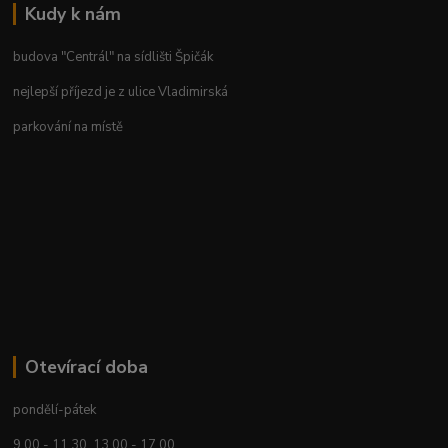
Kudy k nám
budova "Centrál" na sídlišti Špičák
nejlepší příjezd je z ulice Vladimirská
parkování na místě
Otevírací doba
pondělí-pátek
9.00 - 11.30 13.00 - 17.00