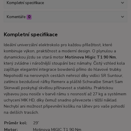
Kompletní specifikace
Komentáře
0
Kompletní specifikace
Ideální univerzální elektrokolo pro každou příležitost, které
kombinuje výkon, praktičnost a moderní design. O plynulou a
dynamickou jízdu se stará motor
Motinova Migic T1 90 Nm
,
který zvládne i náročnější stoupání bez námahy. Čistý vzhled kola
zajišťuje elegantní integrace bowdenů přímo do hlavové trubky.
Nepohodlí na nerovných cestách nehrozí díky vidlici SR Suntour,
zatímco bezdušové ráfky Remerx a pláště Schwalbe Smart Sam
Skinwall poskytují skvělou přilnavost a stabilitu. Praktickou
výbavou jsou nosiče v barvě rámu s nosností až 27 kg a systémem
uchycení MIK HD, díky čemuž snadno převezete i těžší náklad.
Nechybí ani možnost připevnění košíku na láhev pro vaše pohodlí
na delších trasách.
Průměr kol
:
29”
Motor
:
Motinova MIGIC T1 90 Nm