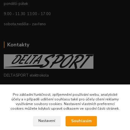
pondělí-pátek
9.00 - 11.30 13.00 - 17.00
sobota,neděle - zavřeno
Kontakty
DELTASPORT elektrokola
+420 604 780 769
Pro základní funkčnost, zpříjemnění používání webu, analytické
účely a v případě udělení souhlasu také pro účely cílení reklamy
deltasport@seznam.cz
využíváme soubory cookies. Nastavení vlastních preferencí
cookies můžete kdykoli upravit odkazem ve spodní části stránek.
Souhlasím
Nastavení