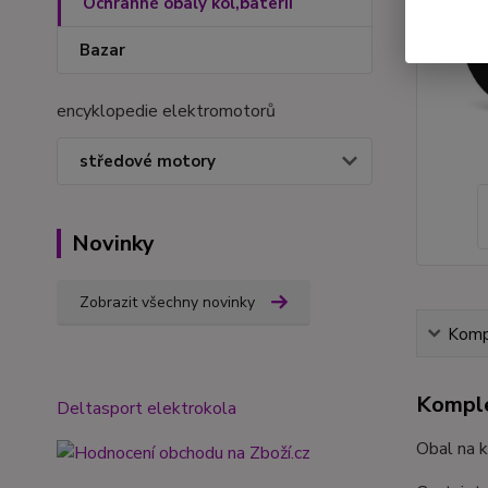
Ochranné obaly kol,baterií
Bazar
encyklopedie elektromotorů
středové motory
Novinky
Zobrazit všechny novinky
Kompl
Komple
Deltasport elektrokola
Obal na 