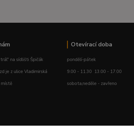
 nám
Otevírací doba
ál" na sídlišti Špičák
pondělí-pátek
ezd je z ulice Vladimirská
9.00 - 11.30 13.00 - 17.00
 místě
sobota,neděle - zavřeno