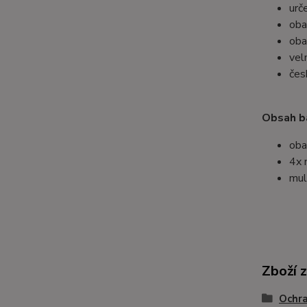
urč
oba
oba
vel
čes
Obsah ba
oba
4x 
mul
Zboží 
Ochra