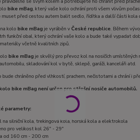
 pravidelně se svým kolem a potřebujete ho chránit před prachem
kolo
bike mBag
, který vaše kolo ochrání proti všem vlivům poča
muset před cestou autem balit sedlo, řídítka a další části kola 
 na kolo
bike mBag
je vyráběn v
České republice
. Během vývo
trh funkční obal, který ochrání vaše kolo a bude také vypadat dob
materiály včetně kvalitních zipů.
kolo
bike mBag
je skvělý pro převoz kol na nosičích umístěných 
automobilu, skladování kol v bytě, sklepě, garáži, kanceláři atd.
 bude chráněno před vlhkostí, prachem, nečistotami a chrání i př
kolo bike mBag není určen pro střešní nosiče automobilů.
ké parametry:
l na silniční kola, trekingová kola, horská kola a elektrokola
eno pro velikost kol 26" - 29"
ka od 160 cm - 200 cm