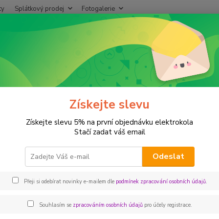
ty
Splátkový prodej
Fotogalerie
Hledat
+420
chranné obaly kol,baterií
obal na elektrokolo bike Mbag
 na elektrokolo bike Mbag
Získejte slevu
Získejte slevu 5% na první objednávku elektrokola
Obal na
Stačí zadat váš email
kola a
potřeb
Odeslat
Vyvinu
ochrán
Přeji si odebírat novinky e-mailem dle
podmínek zpracování osobních údajů
.
Souhlasím se
zpracováním osobních údajů
pro účely registrace.
Dos