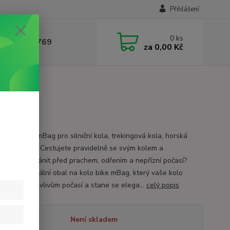
Přihlášení
0
ks
 604 780 769
za
0,00 Kč
 kolo bike mBag pro silniční kola, trekingová kola, horská
 elektrokola. Cestujete pravidelně se svým kolem a
ujete ho chránit před prachem, odřením a nepřízní počasí?
li jsme speciální obal na kolo bike mBag, který vaše kolo
í proti všem vlivům počasí a stane se elega...
celý popis
tupnost
Není skladem