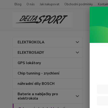
Blog
O nás
Jak nakupovat
Obchodní podmínky
Kontak
Úvod
O
ELEKTROKOLA
obal
ELEKTROSADY
GPS lokátory
Novinka
Chip tunning - zrychlení
náhradní díly BOSCH
Baterie a nabíječky pro
elektrokola