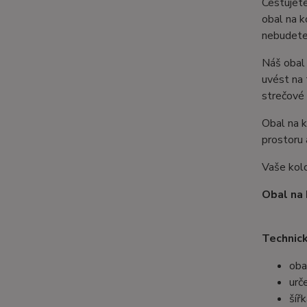
Cestujete
obal na 
nebudete 
Náš obal
uvést na 
strečové 
Obal na 
prostoru 
Vaše kolo
Obal na 
Technic
oba
urč
šíř