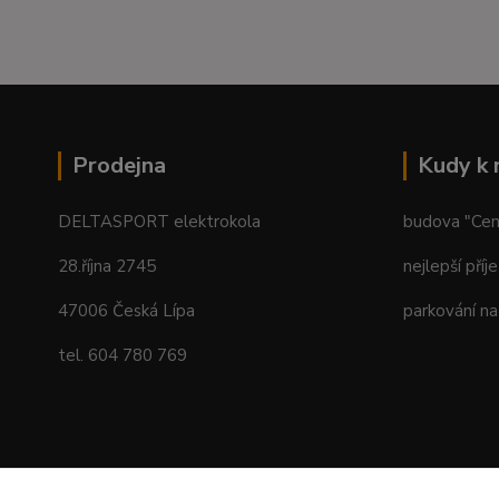
Prodejna
Kudy k
DELTASPORT elektrokola
budova "Centr
28.října 2745
nejlepší příj
47006 Česká Lípa
parkování na
tel. 604 780 769