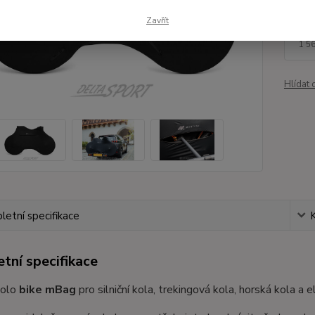
Zavřít
1 
1 5
Hlídat 
etní specifikace
tní specifikace
kolo
bike mBag
pro silniční kola, trekingová kola, horská kola a e