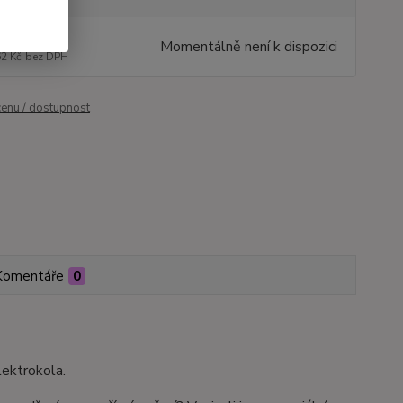
890 Kč
/
ks
Momentálně není k dispozici
62 Kč
bez DPH
cenu / dostupnost
Komentáře
0
lektrokola.