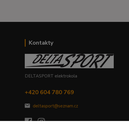
Kontakty
DELTASPORT elektrokola
+420 604 780 769
deltasport@seznam.cz