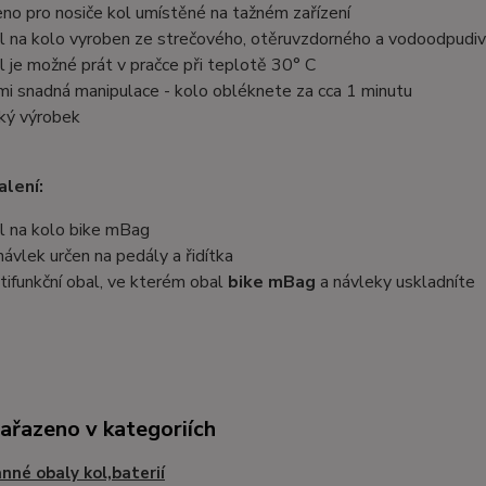
eno pro nosiče kol umístěné na tažném zařízení
l na kolo vyroben ze strečového, otěruvzdorného a vodoodpudiv
l je možné prát v pračce při teplotě 30° C
mi snadná manipulace - kolo obléknete za cca 1 minutu
ký výrobek
lení:
l na kolo bike mBag
návlek určen na pedály a řidítka
tifunkční obal, ve kterém obal
bike mBag
a návleky uskladníte
zařazeno v kategoriích
nné obaly kol,baterií