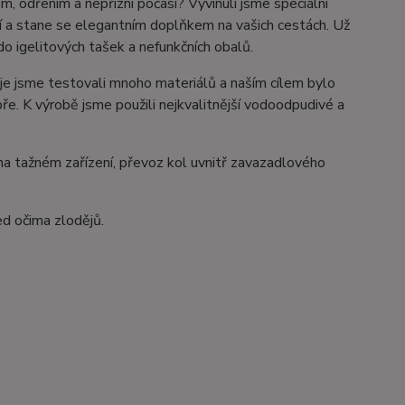
, odřením a nepřízní počasí? Vyvinuli jsme speciální
sí a stane se elegantním doplňkem na vašich cestách. Už
do igelitových tašek a nefunkčních obalů.
je jsme testovali mnoho materiálů a naším cílem bylo
ře. K výrobě jsme použili nejkvalitnější vodoodpudivé a
na tažném zařízení, převoz kol uvnitř zavazadlového
ed očima zlodějů.