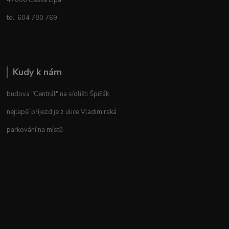
47006 Česká Lípa
tel. 604 780 769
Kudy k nám
budova "Centrál" na sídlišti Špičák
nejlepší příjezd je z ulice Vladimirská
parkování na místě